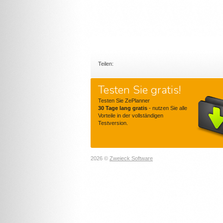
Teilen:
Testen Sie gratis!
Testen Sie ZePlanner
30 Tage lang gratis
- nutzen Sie alle
Vorteile in der vollständigen
Testversion.
2026 ©
Zweieck Software