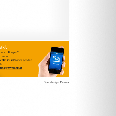
akt
n noch Fragen?
 uns an
5 300 25 263
oder senden
in
ffice@zweieck.at
Webdesign: Estreia