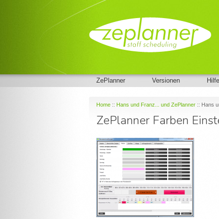
ZePlanner
Versionen
Hilf
Home
::
Hans und Franz... und ZePlanner
:: Hans u
ZePlanner Farben Einst