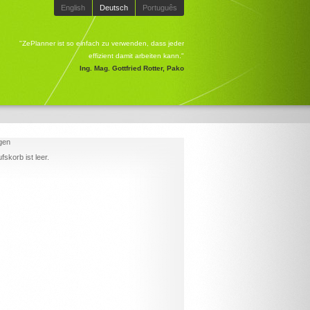
English
Deutsch
Português
"ZePlanner ist so einfach zu verwenden, dass jeder
effizient damit arbeiten kann."
Ing. Mag. Gottfried Rotter, Pako
gen
fskorb ist leer.